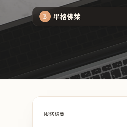
畢格佛萊
B
服務總覽